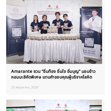
Amarante ชวน “อิ่มท้อง อิ่มใจ อิ่มบุญ” มอบข้าว
หอมมะลิคัดพิเศษ แทนคำขอบคุณผู้บริจาคโลหิต
20 พฤษภาคม 2026