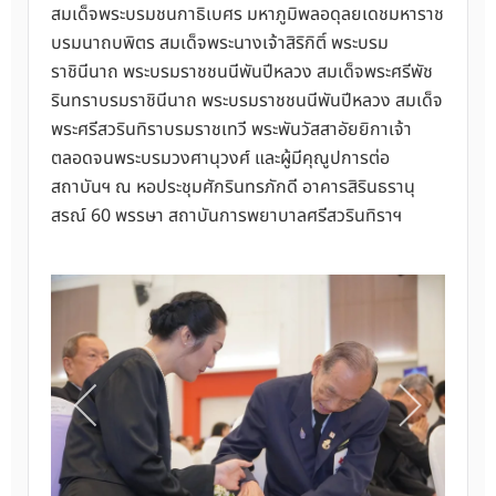
สมเด็จพระบรมชนกาธิเบศร มหาภูมิพลอดุลยเดชมหาราช
บรมนาถบพิตร สมเด็จพระนางเจ้าสิริกิติ์ พระบรม
ราชินีนาถ พระบรมราชชนนีพันปีหลวง สมเด็จพระศรีพัช
รินทราบรมราชินีนาถ พระบรมราชชนนีพันปีหลวง สมเด็จ
พระศรีสวรินทิราบรมราชเทวี พระพันวัสสาอัยยิกาเจ้า
ตลอดจนพระบรมวงศานุวงศ์ และผู้มีคุณูปการต่อ
สถาบันฯ ณ หอประชุมศักรินทรภักดี อาคารสิรินธรานุ
สรณ์ 60 พรรษา สถาบันการพยาบาลศรีสวรินทิราฯ