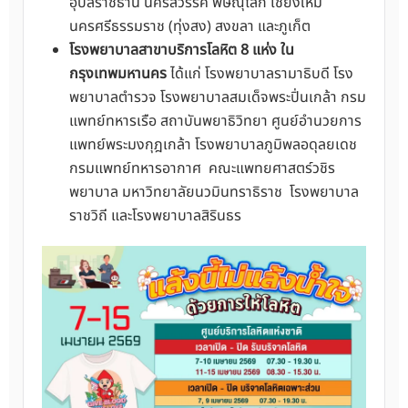
อุบลราชธานี นครสวรรค์ พิษณุโลก เชียงใหม่
นครศรีธรรมราช (ทุ่งสง) สงขลา และภูเก็ต
โรงพยาบาลสาขาบริการโลหิต 8 แห่ง ใน
กรุงเทพมหานคร
ได้แก่ โรงพยาบาลรามาธิบดี โรง
พยาบาลตำรวจ โรงพยาบาลสมเด็จพระปิ่นเกล้า กรม
แพทย์ทหารเรือ สถาบันพยาธิวิทยา ศูนย์อำนวยการ
แพทย์พระมงกุฎเกล้า โรงพยาบาลภูมิพลอดุลยเดช
กรมแพทย์ทหารอากาศ คณะแพทยศาสตร์วชิร
พยาบาล มหาวิทยาลัยนวมินทราธิราช โรงพยาบาล
ราชวิถี และโรงพยาบาลสิรินธร