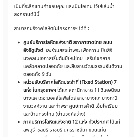
เป็นที่ระลึกแทนคำขอบคุณ และเป็นไอเทม ไว้ใส่เล่นน้ำ
สงกรานต์ปีนี้
สามารถบริจาคโลหิตในโครงการฯ ได้ที่ :
ศูนย์บริการโลหิตแห่งชาติ สภากาชาดไทย ถนน
อังรีดูนังต์
และร่วมสรงน้ำพระ เพื่อความเป็นสิริ
มงคลในโอกาสเริ่มต้นปีใหม่ไทย เสริมโชคลาภ
แคล้วคลาดปลอดภัย และสืบสานวัฒนธรรมอันดีงาม
ตลอดทั้ง 9 วัน
หน่วยรับบริจาคโลหิตประจำที่ (Fixed Station) 7
แห่ง
ในกรุงเทพฯ
ได้แก่ สถานีกาชาด 11 วิเศษนิยม
บางแค เดอะมอลล์ไลฟ์สโตร์ สาขาบางแค บางกะปิ
งามวงศ์วาน และท่าพระ ศูนย์การค้าดิ เอ็มโพเรียม
และบ้านทรงไทย (ย่านวงศ์สว่าง)
ภาคบริการโลหิตแห่งชาติ 12 แห่ง ทั่วประเทศ
ได้แก่
ลพบุรี ชลบุรี ราชบุรี นครราชสีมา ขอนแก่น