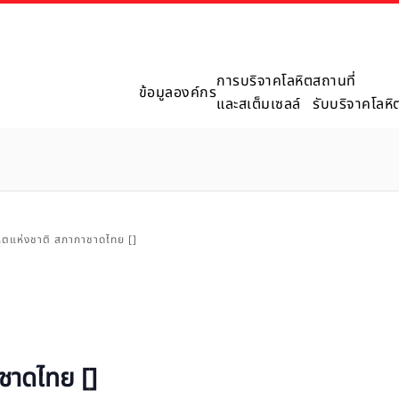
การบริจาคโลหิต
สถานที่
ข้อมูลองค์กร
และสเต็มเซลล์
รับบริจาคโลหิ
หิตแห่งชาติ สภากาชาดไทย []
าชาดไทย []