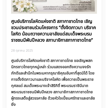
ศูนย์บริการโลหิตแห่งชาติ สภากาชาดไทย เชิญ
ชวนประชาชนร่วมโครงการ “ตั้งจิตภาวนา บริจาค
โลหิต น้อมถวายความอาลัยแด่สมเด็จพระบรม
ราชชนนีพันปีหลวง สภานายิกาสภากาชาดไทย”
28 ตุลาคม 2025
ศูนย์บริการโลหิตแห่งชาติ สภากาชาดไทย ขอเชิญพสก
นิกรชาวไทยทุกหมู่เหล่า ร่วมแสดงออกถึงความจงรัก
ภักดีและสำนึกในพระมหากรุณาธิคุณอันหาที่สุดมิได้ โดย
การตั้งจิตภาวนาและบริจาคโลหิต เพื่อถวายเป็นพระราช
กุศลแด่ สมเด็จพระนางเจ้าสิริกิติ์ พระบรมราชินีนาถ
พระบรมราชชนนีพันปีหลวง สภานายิกาสภากาชาดไทย
ผู้ทรงเสด็จสู่สวรรคาลัย ด้วยหัวใจเปี่ยมศรัทธาและอาลัย
ยิ่ง