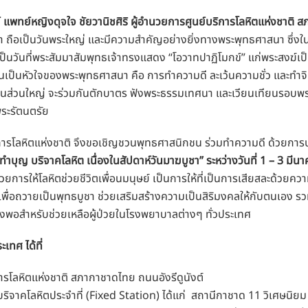
แพทย์หญิงดุจใจ ชัยวานิชศิริ ผู้อำนวยการศูนย์บริการโลหิตแห่งชาติ
า ถือเป็นวันพระใหญ่ และมีความสำคัญอย่างยิ่งทางพระพุทธศาสนา ซึ่งในปี
็นวันที่พระสัมมาสัมพุทธเจ้าทรงแสดง “โอวาทปาฏิโมกข์” แก่พระสงฆ์เป็
เป็นหัวใจของพระพุทธศาสนา คือ การทำความดี ละเว้นความชั่ว และทำจิตใ
ส่วนใหญ่ จะร่วมกันตักบาตร ฟังพระธรรมเทศนา และเวียนเทียนรอบพระ
พระรัตนตรัย
ริการโลหิตแห่งชาติ จึงขอเชิญชวนพุทธศาสนิกชน ร่วมทำความดี ด้วยการ
 ทำบุญ บริจาคโลหิต เนื่องในสัปดาห์วันมาฆบูชา” ระหว่างวันที่ 1 – 3 มี
ยการให้โลหิตช่วยชีวิตเพื่อนมนุษย์ เป็นการให้ที่เป็นการเสียสละด้วยความบ
่อถวายเป็นพุทธบูชา ช่วยเสริมสร้างความเป็นสิริมงคลให้กับตนเอง รวมทั้
งพอสำหรับช่วยเหลือผู้ป่วยในโรงพยาบาลต่างๆ ทั่วประเทศ
ะเทศ ได้ที่
ลหิตแห่งชาติ สภากาชาดไทย ถนนอังรีดูนังต์
าคโลหิตประจำที่ (Fixed Station) ได้แก่ สถานีกาชาด 11 วิเศษนิย