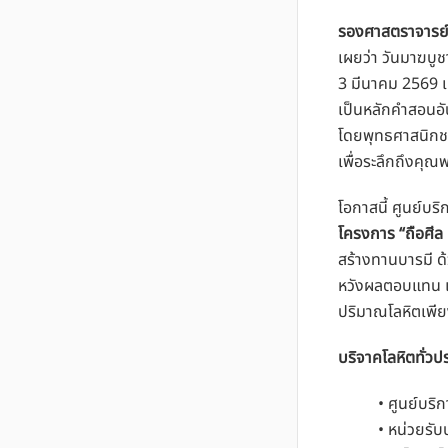
รองศาสตราจารย์ 
เผยว่า วันมาฆบูช
3 มีนาคม 2569 เป
เป็นหลักคำสอนอัน
โดยพุทธศาสนิกชน
เพื่อระลึกถึงคุณ
โอกาสนี้ ศูนย์บ
โครงการ
“ถือศีล
สร้างทานบารมี ด้ว
หวังผลตอบแทน เพื
ปริมาณโลหิตเพีย
บริจาคโลหิตทั่วปร
• ศูนย์บริการโ
• หน่วยรับบริจ