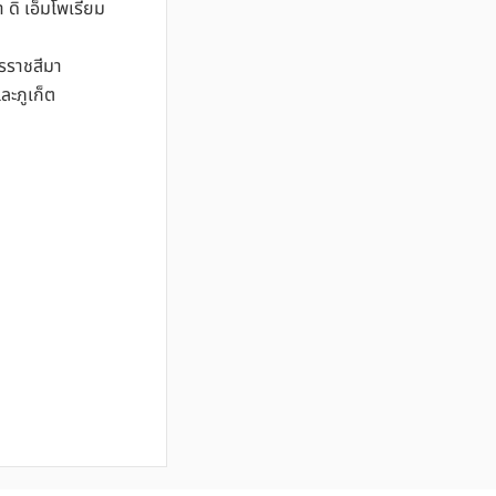
ดิ เอ็มโพเรียม
ครราชสีมา
ละภูเก็ต