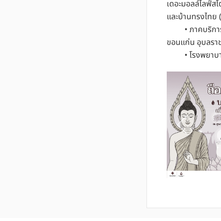
เดอะมอลล์ไลฟ์สโ
และบ้านทรงไทย (
• ภาคบริการโลหิ
ขอนแก่น อุบลราช
• โรงพยาบาลสาข