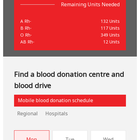
Remaining Units Needed
A Rh-
132 Units
B Rh-
117 Units
O Rh-
349 Units
AB Rh-
12 Units
Find a blood donation centre and
blood drive
Mobile blood donation schedule
Regional
Hospitals
Mon
Tue
Wed