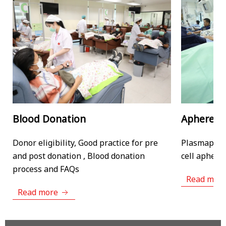
Apheresis Donation
Stem Cell
Plasmapheresis, Plateletpheresis, Red
Stem cell do
cell apheresis and FAQs
registratio
and Stem ce
Read more
Read mor