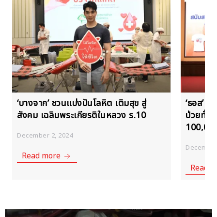
‘ธอส’ ร่วมส่งต่อโลหิตกว่า 5 แสนซีซี ช่วยผู้
สาย
ป่วยทั่วประเทศ พร้อมมอบเงินสนับสนุน
โลห
100,000 บาท เพื่อกิจกรรมบริจาคโลหิต
แห่
December 2, 2024
Dece
Read more
Re