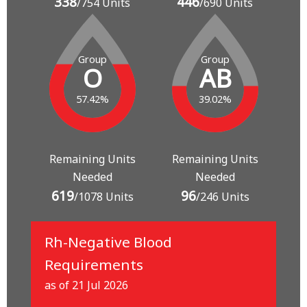
338
446
/754 Units
/690 Units
Group
Group
O
AB
57.42%
39.02%
Remaining Units
Remaining Units
Needed
Needed
619
96
/1078 Units
/246 Units
Rh-Negative Blood
Requirements
as of 21 Jul 2026