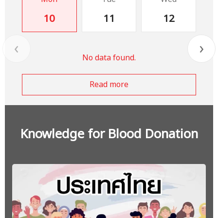
10
11
12
‹
›
No data found.
Read more
Knowledge for Blood Donation